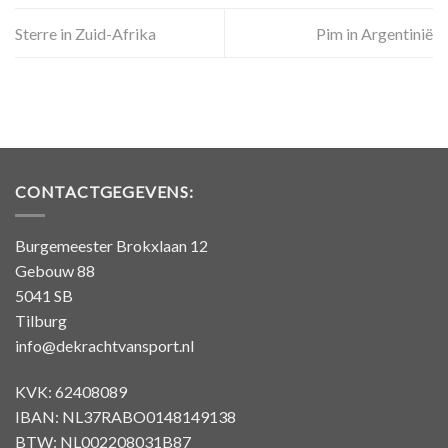
Sterre in Zuid-Afrika
Pim in Argentinië
CONTACTGEGEVENS:
Burgemeester Brokxlaan 12
Gebouw 88
5041 SB
Tilburg
info@dekrachtvansport.nl
KVK: 62408089
IBAN: NL37RABO0148149138
BTW: NL002208031B87