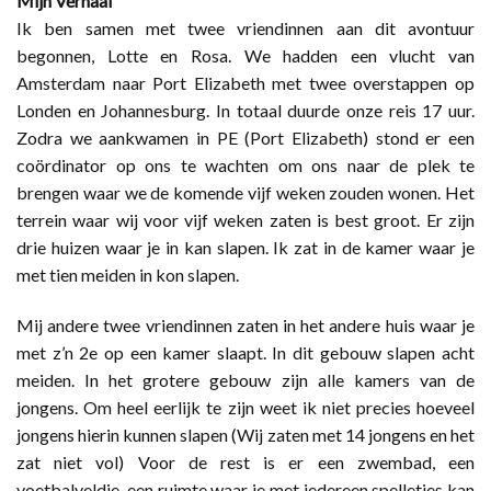
Mijn Verhaal
Ik ben samen met twee vriendinnen aan dit avontuur
begonnen, Lotte en Rosa. We hadden een vlucht van
Amsterdam naar Port Elizabeth met twee overstappen op
Londen en Johannesburg. In totaal duurde onze reis 17 uur.
Zodra we aankwamen in PE (Port Elizabeth) stond er een
coördinator op ons te wachten om ons naar de plek te
brengen waar we de komende vijf weken zouden wonen. Het
terrein waar wij voor vijf weken zaten is best groot. Er zijn
drie huizen waar je in kan slapen. Ik zat in de kamer waar je
met tien meiden in kon slapen.
Mij andere twee vriendinnen zaten in het andere huis waar je
met z’n 2e op een kamer slaapt. In dit gebouw slapen acht
meiden. In het grotere gebouw zijn alle kamers van de
jongens. Om heel eerlijk te zijn weet ik niet precies hoeveel
jongens hierin kunnen slapen (Wij zaten met 14 jongens en het
zat niet vol) Voor de rest is er een zwembad, een
voetbalveldje, een ruimte waar je met iedereen spelletjes kan