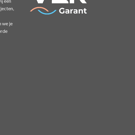
ij een
jecten,
n we je
erde