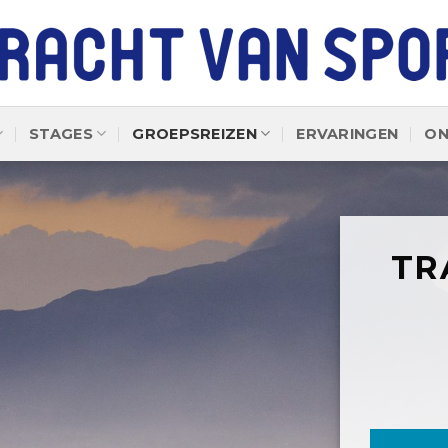
STAGES
GROEPSREIZEN
ERVARINGEN
ON
TR