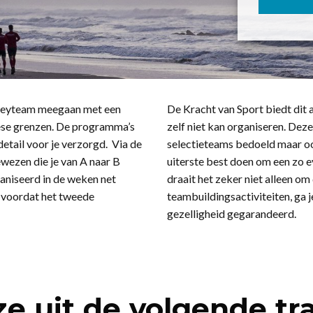
ockeyteam meegaan met een
De Kracht van Sport biedt dit a
ese grenzen. De programma’s
zelf niet kan organiseren. Deze
detail voor je verzorgd. Via de
selectieteams bedoeld maar oo
ewezen die je van A naar B
uiterste best doen om een zo 
aniseerd in de weken net
draait het zeker niet alleen om
t voordat het tweede
teambuildingsactiviteiten, ga 
gezelligheid gegarandeerd.
e uit de volgende t