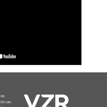
 de
cht van