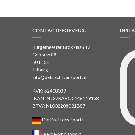
CONTACTGEGEVENS:
INST
Burgemeester Brokxlaan 12
Gebouw 88
5041 SB
Tilburg
info@dekrachtvansport.nl
KVK: 62408089
IBAN: NL37RABO0148149138
BTW: NL002208031B87
Die Kraft des Sports
Le Pouvoir du Sport