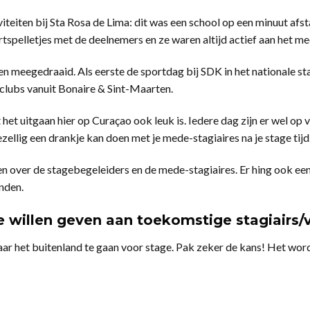
iteiten bij Sta Rosa de Lima: dit was een school op een minuut afst
tspelletjes met de deelnemers en ze waren altijd actief aan het m
 meegedraaid. Als eerste de sportdag bij SDK in het nationale sta
clubs vanuit Bonaire & Sint-Maarten.
het uitgaan hier op Curaçao ook leuk is. Iedere dag zijn er wel op
zellig een drankje kan doen met je mede-stagiaires na je stage tijd
en over de stagebegeleiders en de mede-stagiaires. Er hing ook een
nden.
 willen geven aan toekomstige stagiairs/vr
naar het buitenland te gaan voor stage. Pak zeker de kans! Het wor