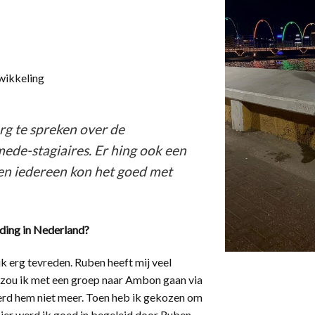
wikkeling
rg te spreken over de
ede-stagiaires. Er hing ook een
 en iedereen kon het goed met
ding in Nederland?
 erg tevreden. Ruben heeft mij veel
t zou ik met een groep naar Ambon gaan via
erd hem niet meer. Toen heb ik gekozen om
Hier werd ik goed in begeleid door Ruben