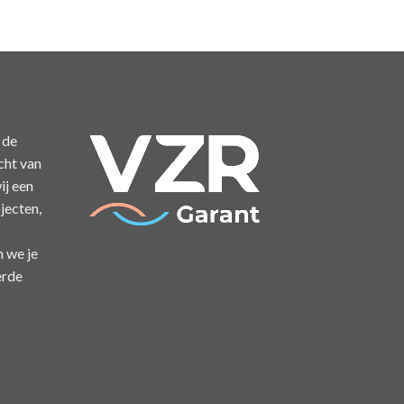
 de
cht van
ij een
jecten,
n we je
erde