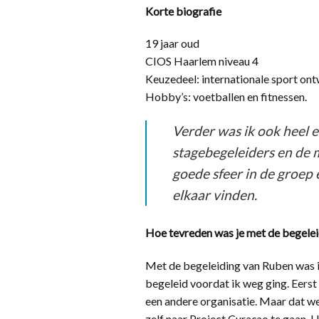
Korte biografie
19 jaar oud
CIOS Haarlem niveau 4
Keuzedeel: internationale sport ont
Hobby’s: voetballen en fitnessen.
Verder was ik ook heel e
stagebegeleiders en de m
goede sfeer in de groep
elkaar vinden.
Hoe tevreden was je met de begelei
Met de begeleiding van Ruben was ik
begeleid voordat ik weg ging. Eers
een andere organisatie. Maar dat w
zelf naar Project Curaçao te gaan. 