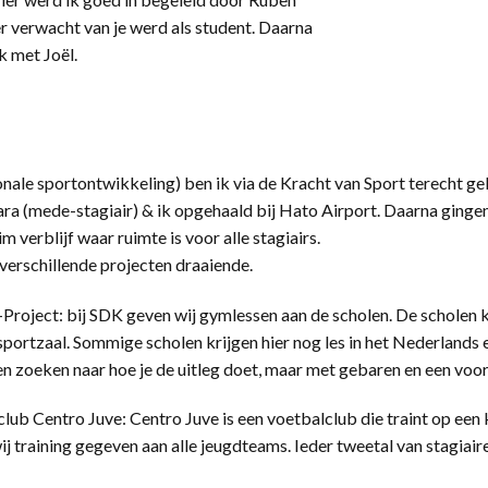
er verwacht van je werd als student. Daarna
k met Joël.
ionale sportontwikkeling) ben ik via de Kracht van Sport terecht
a (mede-stagiair) & ik opgehaald bij Hato Airport. Daarna gingen
m verblijf waar ruimte is voor alle stagiairs.
e verschillende projecten draaiende.
K-Project: bij SDK geven wij gymlessen aan de scholen. De scholen
 sportzaal. Sommige scholen krijgen hier nog les in het Nederlands 
n zoeken naar hoe je de uitleg doet, maar met gebaren en een voorb
ub Centro Juve: Centro Juve is een voetbalclub die traint op een k
 training gegeven aan alle jeugdteams. Ieder tweetal van stagiai