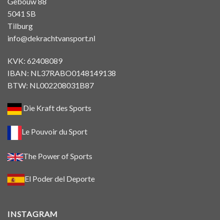
Gebouw 88
5041 SB
Tilburg
info@dekrachtvansport.nl
KVK: 62408089
IBAN: NL37RABO0148149138
BTW: NL002208031B87
Die Kraft des Sports
Le Pouvoir du Sport
The Power of Sports
El Poder del Deporte
INSTAGRAM