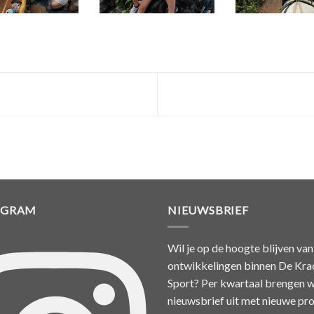
AGRAM
NIEUWSBRIEF
Wil je op de hoogte blijven van
ontwikkelingen binnen De Kra
Sport? Per kwartaal brengen w
nieuwsbrief uit met nieuwe pro