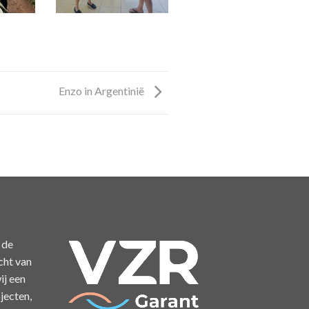
Enzo in Argentinië
 de
cht van
ij een
jecten,