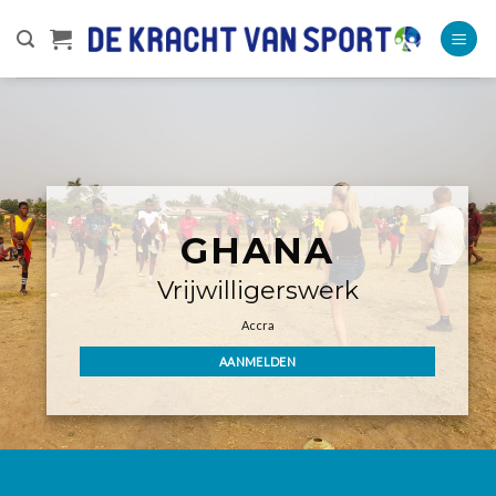
Ga
naar
inhoud
GHANA
Vrijwilligerswerk
Accra
AANMELDEN