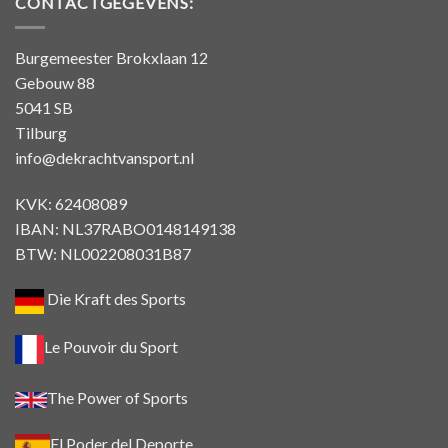
CONTACTGEGEVENS:
Burgemeester Brokxlaan 12
Gebouw 88
5041 SB
Tilburg
info@dekrachtvansport.nl
KVK: 62408089
IBAN: NL37RABO0148149138
BTW: NL002208031B87
Die Kraft des Sports
Le Pouvoir du Sport
The Power of Sports
El Poder del Deporte