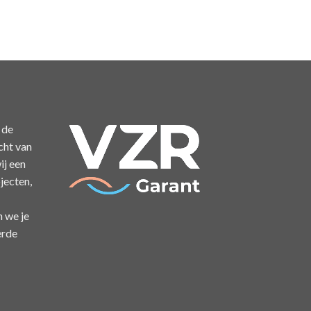
 de
cht van
ij een
jecten,
n we je
erde