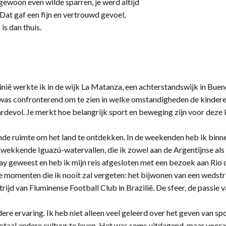
 gewoon even wilde sparren, je werd altijd
at gaf een fijn en vertrouwd gevoel,
is dan thuis.
inië werkte ik in de wijk La Matanza, een achterstandswijk in Bue
was confronterend om te zien in welke omstandigheden de kinderen
devol. Je merkt hoe belangrijk sport en beweging zijn voor deze k
de ruimte om het land te ontdekken. In de weekenden heb ik bin
wekkende Iguazú-watervallen, die ik zowel aan de Argentijnse als
 geweest en heb ik mijn reis afgesloten met een bezoek aan Rio d
 momenten die ik nooit zal vergeten: het bijwonen van een wedstri
ijd van Fluminense Football Club in Brazilië. De sfeer, de passie 
re ervaring. Ik heb niet alleen veel geleerd over het geven van sp
totaal andere cultuur te leven. Het was soms uitdagend, maar voor