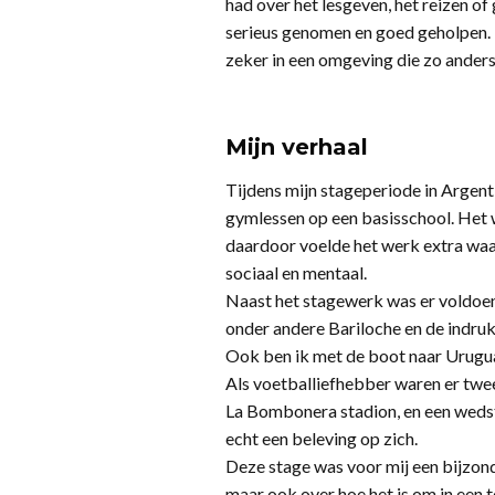
had over het lesgeven, het reizen of
serieus genomen en goed geholpen. D
zeker in een omgeving die zo anders 
Mijn verhaal
Tijdens mijn stageperiode in Argent
gymlessen op een basisschool. Het 
daardoor voelde het werk extra waar
sociaal en mentaal.
Naast het stagewerk was er voldoen
onder andere Bariloche en de indruk
Ook ben ik met de boot naar Uruguay
Als voetballiefhebber waren er twee
La Bombonera stadion, en een wedstr
echt een beleving op zich.
Deze stage was voor mij een bijzonde
maar ook over hoe het is om in een 