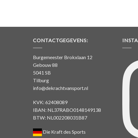
CONTACTGEGEVENS:
INST
Burgemeester Brokxlaan 12
Gebouw 88
5041 SB
Tilburg
info@dekrachtvansport.nl
KVK: 62408089
IBAN: NL37RABO0148149138
BTW: NL002208031B87
Die Kraft des Sports