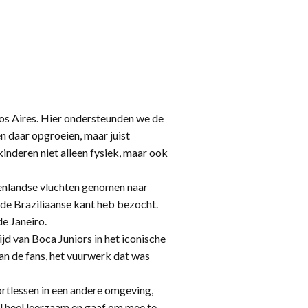
nos Aires. Hier ondersteunden we de
 daar opgroeien, maar juist
inderen niet alleen fysiek, maar ook
nenlandse vluchten genomen naar
 de Braziliaanse kant heb bezocht.
e Janeiro.
jd van Boca Juniors in het iconische
van de fans, het vuurwerk dat was
ortlessen in een andere omgeving,
al heel leerzaam en gaaf om mee te