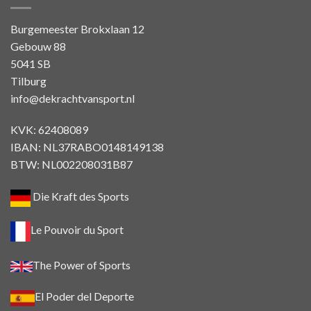
Burgemeester Brokxlaan 12
Gebouw 88
5041 SB
Tilburg
info@dekrachtvansport.nl
KVK: 62408089
IBAN: NL37RABO0148149138
BTW: NL002208031B87
Die Kraft des Sports
Le Pouvoir du Sport
The Power of Sports
El Poder del Deporte