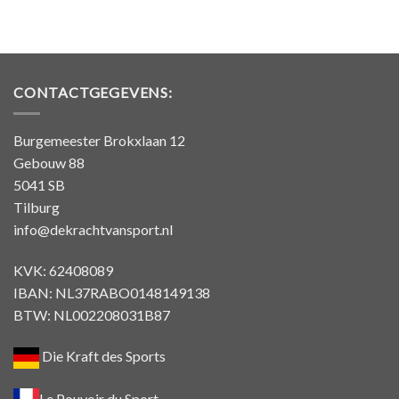
CONTACTGEGEVENS:
Burgemeester Brokxlaan 12
Gebouw 88
5041 SB
Tilburg
info@dekrachtvansport.nl
KVK: 62408089
IBAN: NL37RABO0148149138
BTW: NL002208031B87
Die Kraft des Sports
Le Pouvoir du Sport