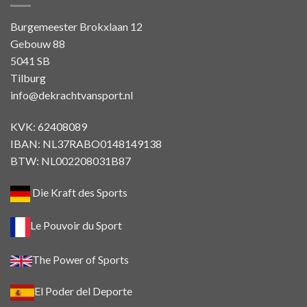
Burgemeester Brokxlaan 12
Gebouw 88
5041 SB
Tilburg
info@dekrachtvansport.nl
KVK: 62408089
IBAN: NL37RABO0148149138
BTW: NL002208031B87
Die Kraft des Sports
Le Pouvoir du Sport
The Power of Sports
El Poder del Deporte